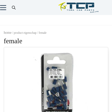
home
/ product eigenschap / female
female