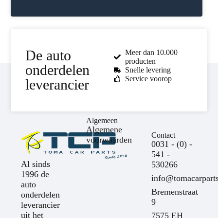
De auto
Meer dan 10.000
producten
onderdelen
Snelle levering
Service voorop
leverancier
Algemeen
Algemene
Contact
voorwaarden
0031 - (0) -
541 -
Al sinds
530266
1996 de
info@tomacarparts
auto
Bremenstraat
onderdelen
9
leverancier
uit het
7575 EH