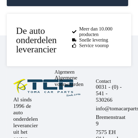
De auto
Meer dan 10.000
producten
onderdelen
Snelle levering
Service voorop
leverancier
Algemeen
Algemene
Contact
voorwaarden
0031 - (0) -
541 -
Al sinds
530266
1996 de
info@tomacarparts
auto
Bremenstraat
onderdelen
9
leverancier
uit het
7575 EH