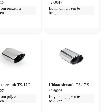
016
42.60017
n
om prijzen te
Login
om prijzen te
ken
bekijken
at sierstuk TS-17 L
Uitlaat sierstuk TS-17 S
027
42.60026
n
om prijzen te
Login
om prijzen te
ken
bekijken