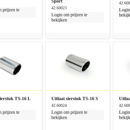
Sport
42.60
42.60023
 prijzen te
Logi
Login
om prijzen te
bekij
bekijken
sierstuk TS-16 L
Uitlaat sierstuk TS-16 S
Uitla
42.60024
42.60
 prijzen te
Login
om prijzen te
Logi
bekijken
bekij