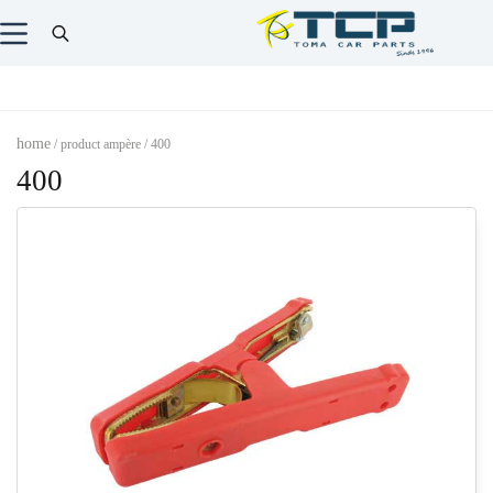
home
/ product ampère / 400
400