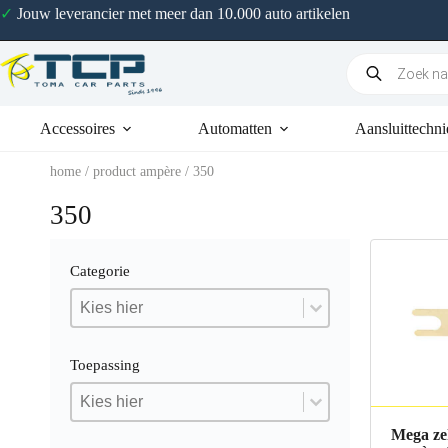
✓
Jouw leverancier met meer dan 10.000 auto artikelen
Accessoires
Automatten
Aansluittechni
home
/ product ampère / 350
350
Categorie
Categorie
Categorie
Categorie
Toepassing
Toepassing
Toepassing
Toepassing
Mega ze