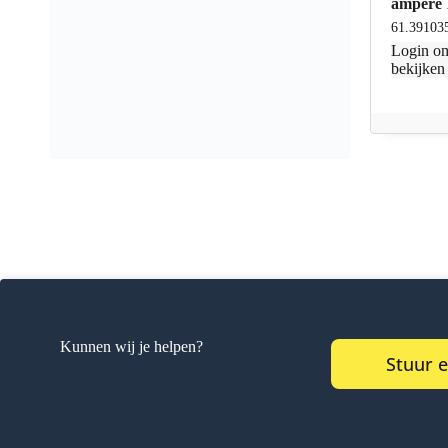
ampère 
61.39103
Login
om
bekijken
Kunnen wij je helpen?
Stuur 