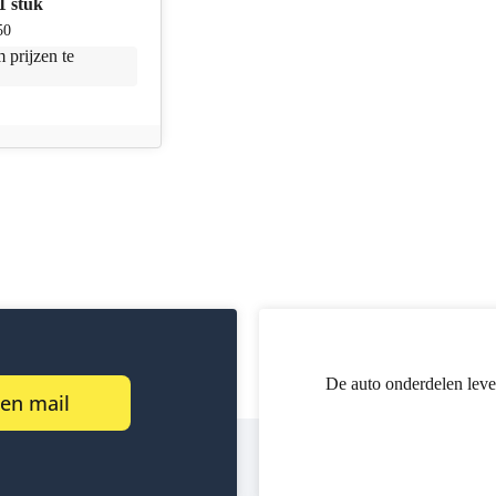
1 stuk
50
 prijzen te
De auto onderdelen leve
een mail