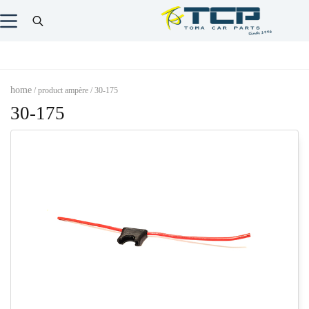
home
/ product ampère / 30-175
30-175