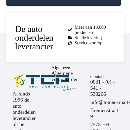
De auto
Meer dan 10.000
producten
onderdelen
Snelle levering
Service voorop
leverancier
Algemeen
Algemene
Contact
voorwaarden
0031 - (0) -
541 -
Al sinds
530266
1996 de
info@tomacarparts
auto
Bremenstraat
onderdelen
9
leverancier
uit het
7575 EH