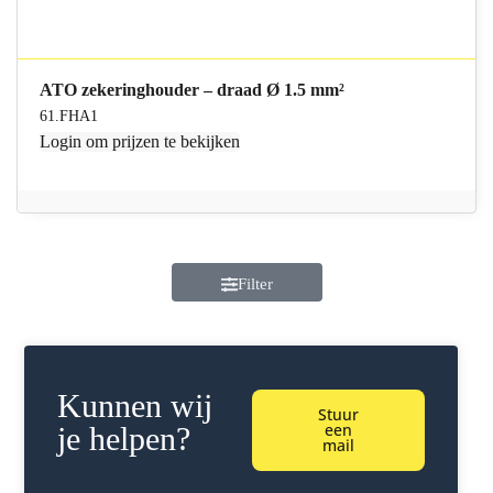
ATO zekeringhouder – draad Ø 1.5 mm²
61.FHA1
Login
om prijzen te bekijken
Filter
Kunnen wij
Stuur
een
je helpen?
mail