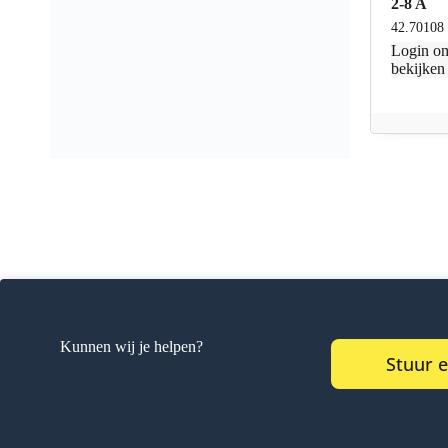
2-8 A
42.70108
Login
om
bekijken
Kunnen wij je helpen?
Stuur 