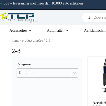
✓
Jouw leverancier met meer dan 10.000 auto artikelen
Accessoires
Automatten
Aansluittechni
home
/ product ampère / 2-8
2-8
Categorie
Categorie
Categorie
Categorie
Acculad