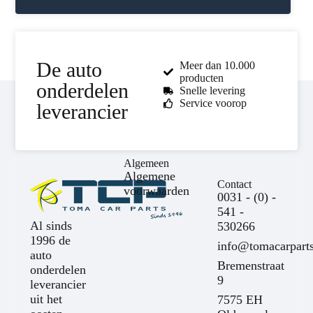
De auto
Meer dan 10.000
producten
onderdelen
Snelle levering
Service voorop
leverancier
Algemeen
Algemene
Contact
voorwaarden
0031 - (0) -
541 -
Al sinds
530266
1996 de
info@tomacarparts
auto
Bremenstraat
onderdelen
9
leverancier
uit het
7575 EH