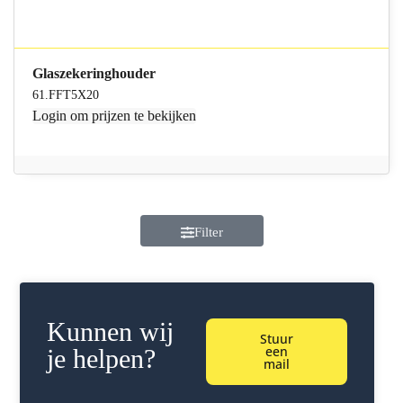
Glaszekeringhouder
61.FFT5X20
Login
om prijzen te bekijken
Filter
Kunnen wij
Stuur
een
je helpen?
mail