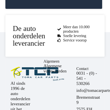
De auto
Meer dan 10.000
producten
onderdelen
Snelle levering
Service voorop
leverancier
Algemeen
Algemene
Contact
voorwaarden
0031 - (0) -
541 -
Al sinds
530266
1996 de
info@tomacarparts
auto
Bremenstraat
onderdelen
9
leverancier
uit het
7575 EH