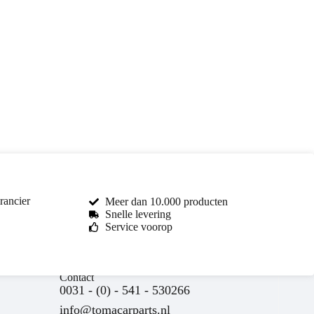
rancier
Meer dan 10.000 producten
Snelle levering
Service voorop
Toma Car Parts
Contact
Reageert meestal binnen enkele uren
0031 - (0) - 541 - 530266
info@tomacarparts.nl