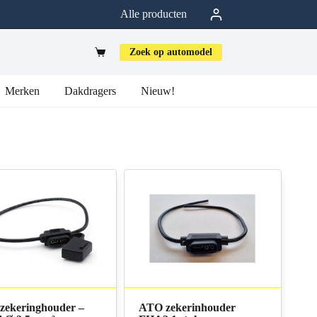
Alle producten
Zoek op automodel
Merken
Dakdragers
Nieuw!
zekeringhouder –
ATO zekerinhouder