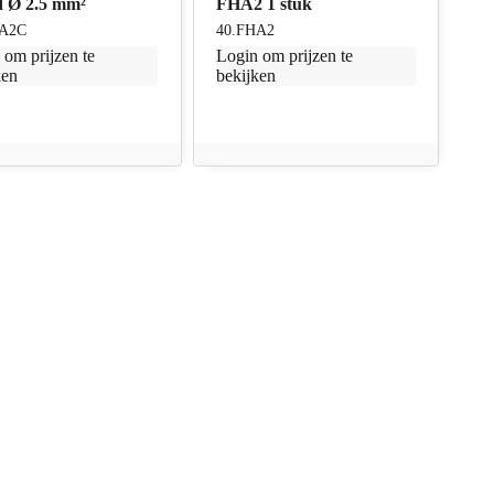
d Ø 2.5 mm²
FHA2 1 stuk
HA2C
40.FHA2
n
om prijzen te
Login
om prijzen te
ken
bekijken