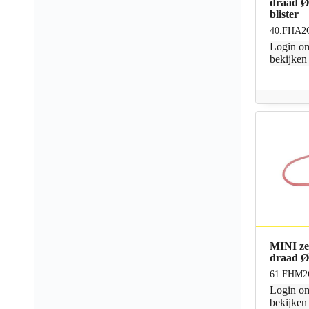
draad Ø
blister
40.FHA2
Login
om
bekijken
MINI ze
draad Ø
61.FHM2
Login
om
bekijken