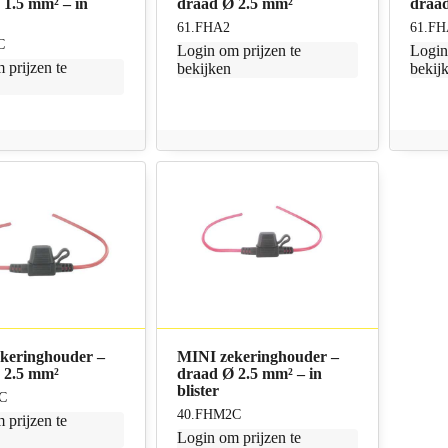
 1.5 mm² – in
draad Ø 2.5 mm²
draa
61.FHA2
61.F
C
Login
om prijzen te
Logi
 prijzen te
bekijken
bekij
keringhouder –
MINI zekeringhouder –
 2.5 mm²
draad Ø 2.5 mm² – in
blister
C
40.FHM2C
 prijzen te
Login
om prijzen te