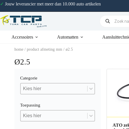
✓
Jouw leverancier met meer dan 10.000 auto artikelen
Accessoires
Automatten
Aansluittechni
home
/ product afmeting mm / ø2.5
Ø2.5
Categorie
Categorie
Categorie
Categorie
Toepassing
Toepassing
Toepassing
Toepassing
ATO zek