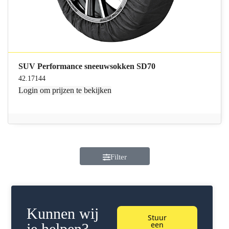
SUV Performance sneeuwsokken SD70
42.17144
Login
om prijzen te bekijken
Filter
Kunnen wij
Stuur
een
je helpen?