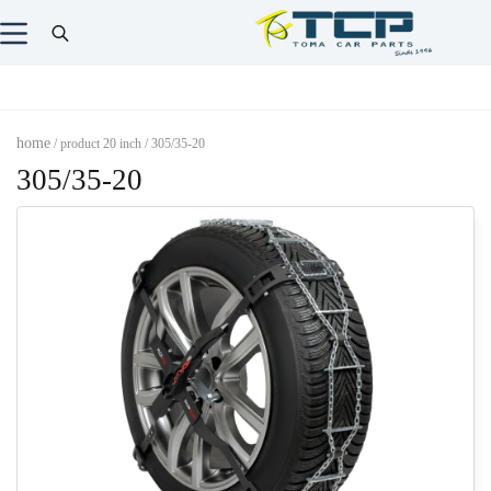
home
/ product 20 inch / 305/35-20
305/35-20