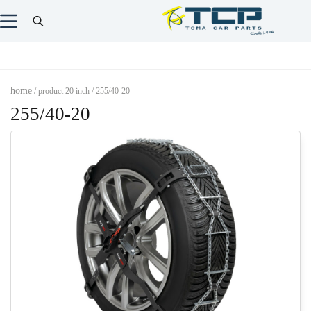
home
/ product 20 inch / 255/40-20
255/40-20