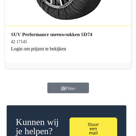
SUV Performance sneeuwsokken SD74
42.17145
Login
om prijzen te bekijken
Filter
Kunnen wij
Stuur
een
je helpen?
mail