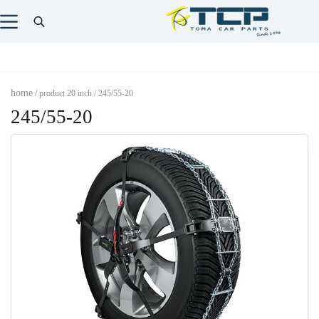
home
/ product 20 inch / 245/55-20
245/55-20