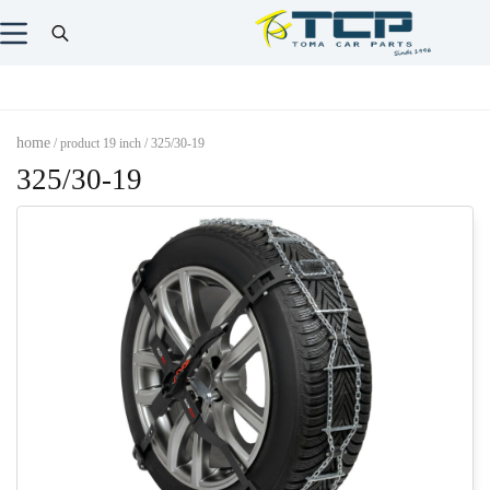
home
/ product 19 inch / 325/30-19
325/30-19