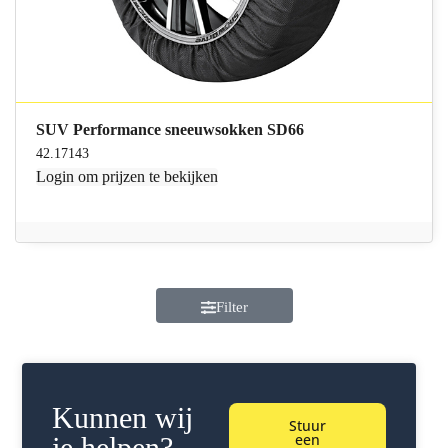
SUV Performance sneeuwsokken SD66
42.17143
Login
om prijzen te bekijken
Filter
Kunnen wij
Stuur
een
je helpen?