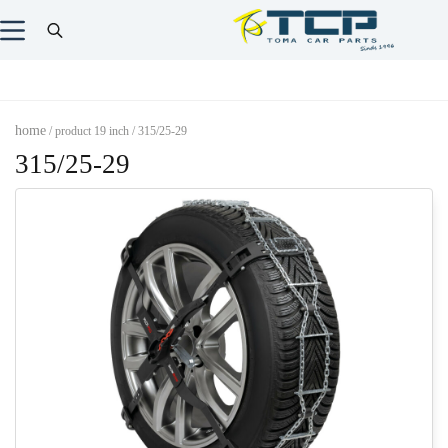
home
/ product 19 inch / 315/25-29
315/25-29