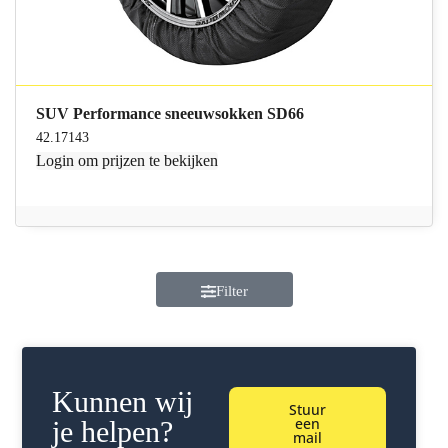
SUV Performance sneeuwsokken SD66
42.17143
Login
om prijzen te bekijken
Filter
Kunnen wij
Stuur
een
je helpen?
mail