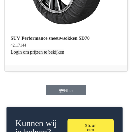
SUV Performance sneeuwsokken SD70
42.17144
Login
om prijzen te bekijken
Filter
Kunnen wij
Stuur
een
je helpen?