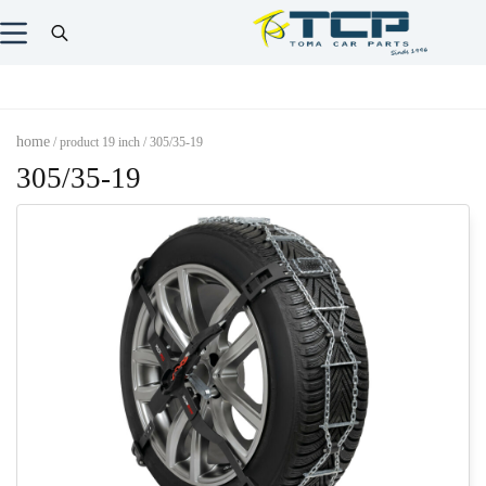
home
/ product 19 inch / 305/35-19
305/35-19