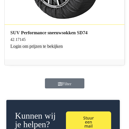
SUV Performance sneeuwsokken SD74
42.17145
Login
om prijzen te bekijken
Filter
Kunnen wij
Stuur
een
je helpen?
mail