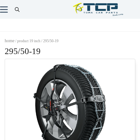
home
/ product 19 inch / 295/50-19
295/50-19