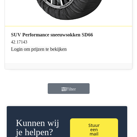
SUV Performance sneeuwsokken SD66
42.17143
Login
om prijzen te bekijken
Filter
Kunnen wij
Stuur
een
je helpen?
mail