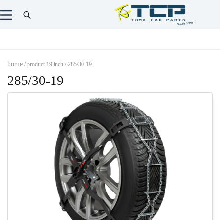
home
/ product 19 inch / 285/30-19
285/30-19