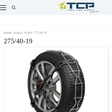
home
/ product 19 inch / 275/40-19
275/40-19