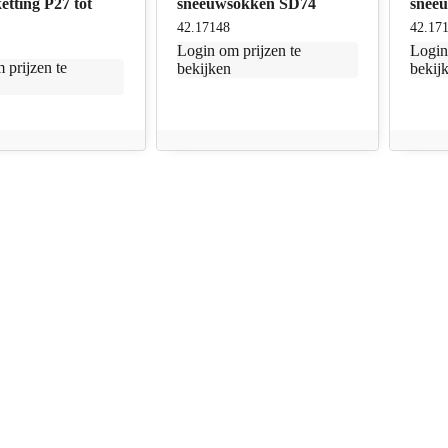
tting P27 tot
sneeuwsokken SD74
snee
42.17148
42.17
Login
om prijzen te
Logi
 prijzen te
bekijken
bekij