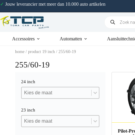
✓
Jouw leverancier met meer dan 10.000 auto artikelen
Accessoires
Automatten
Aansluittechni
home
/ product 19 inch / 255/60-19
255/60-19
24 inch
24 inch
24 inch
24 inch
23 inch
23 inch
23 inch
23 inch
Pilot-P