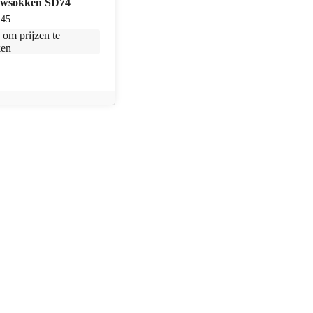
uwsokken SD74
145
n
om prijzen te
ken