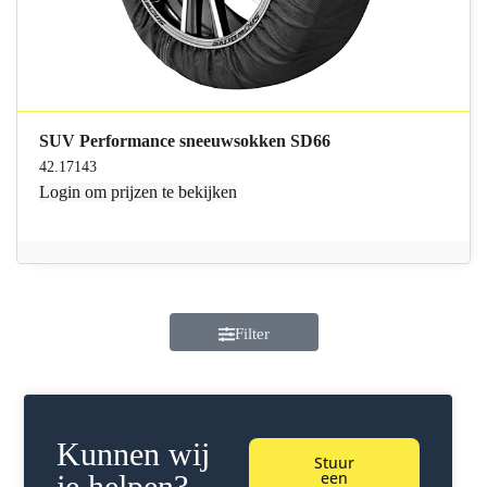
SUV Performance sneeuwsokken SD66
42.17143
Login
om prijzen te bekijken
Filter
Kunnen wij
Stuur
een
je helpen?