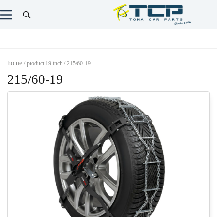
home
/ product 19 inch / 215/60-19
215/60-19