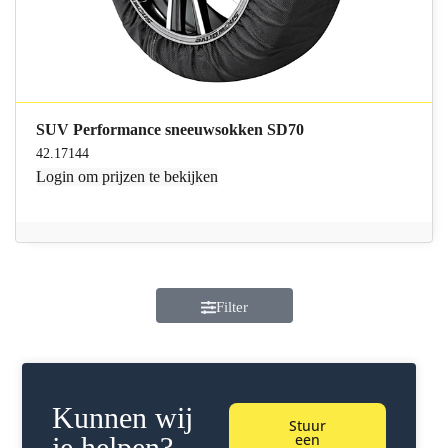
SUV Performance sneeuwsokken SD70
42.17144
Login
om prijzen te bekijken
Filter
Kunnen wij
Stuur
een
je helpen?