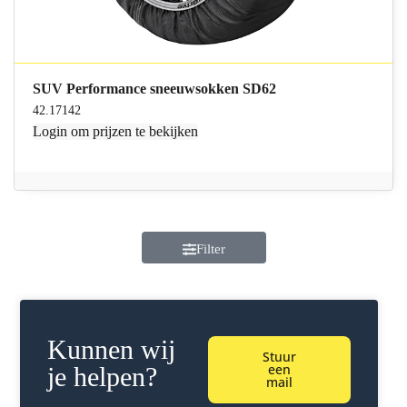
SUV Performance sneeuwsokken SD62
42.17142
Login
om prijzen te bekijken
Filter
Kunnen wij
Stuur
een
je helpen?
mail