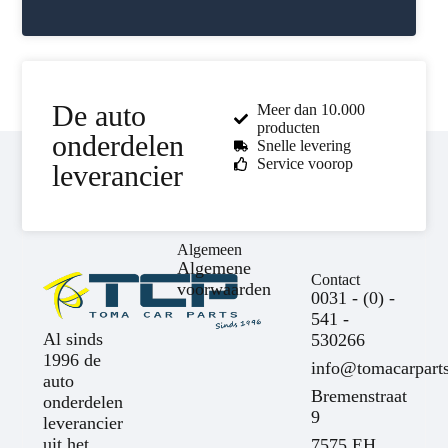
De auto
Meer dan 10.000
producten
onderdelen
Snelle levering
Service voorop
leverancier
Algemeen
Algemene
Contact
voorwaarden
0031 - (0) -
541 -
Al sinds
530266
1996 de
info@tomacarparts
auto
Bremenstraat
onderdelen
9
leverancier
uit het
7575 EH