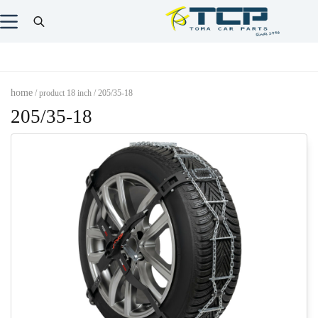
home
/ product 18 inch / 205/35-18
205/35-18