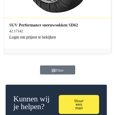
SUV Performance sneeuwsokken SD62
42.17142
Login
om prijzen te bekijken
Filter
Kunnen wij
Stuur
een
je helpen?
mail