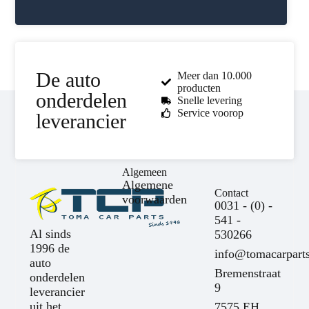
De auto
Meer dan 10.000
producten
onderdelen
Snelle levering
Service voorop
leverancier
Algemeen
Algemene
Contact
voorwaarden
0031 - (0) -
541 -
Al sinds
530266
1996 de
info@tomacarparts
auto
Bremenstraat
onderdelen
9
leverancier
uit het
7575 EH