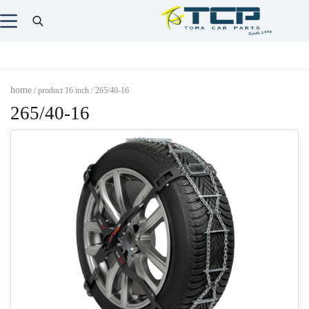
home
/ product 16 inch / 265/40-16
265/40-16