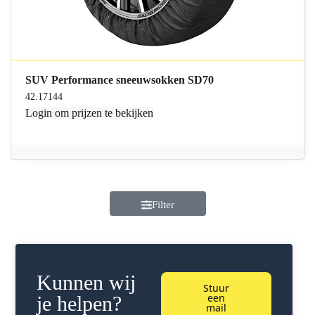
SUV Performance sneeuwsokken SD70
42.17144
Login
om prijzen te bekijken
Filter
Kunnen wij
Stuur
een
je helpen?
mail