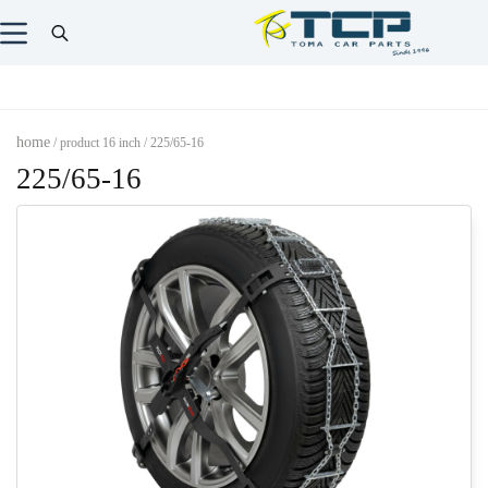
home
/ product 16 inch / 225/65-16
225/65-16