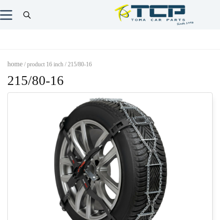
home
/ product 16 inch / 215/80-16
215/80-16