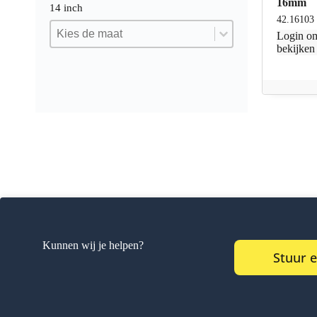
16mm
14 inch
42.16103
14 inch
14 inch
14 inch
Login
om
bekijken
Kunnen wij je helpen?
Stuur 