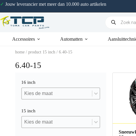
✓
Jouw leverancier met meer dan 10.000 auto artikelen
Accessoires
Automatten
Aansluittechni
home
/ product 15 inch / 6.40-15
6.40-15
16 inch
16 inch
16 inch
16 inch
15 inch
15 inch
15 inch
15 inch
Sneeuwk