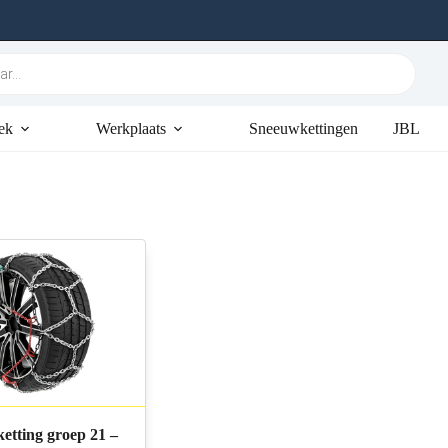
ek
Werkplaats
Sneeuwkettingen
JBL
etting groep 21 –