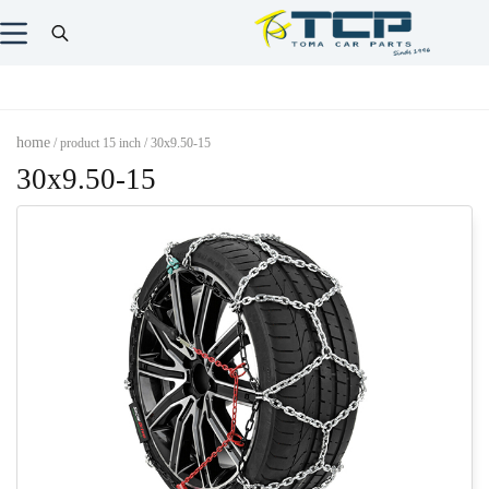
home
/ product 15 inch / 30x9.50-15
30x9.50-15