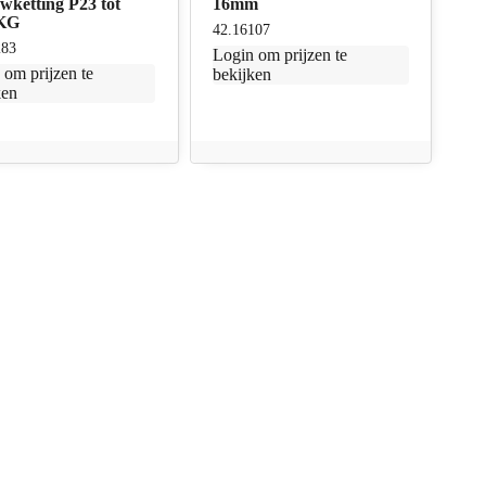
wketting P23 tot
16mm
KG
42.16107
283
Login
om prijzen te
n
om prijzen te
bekijken
ken