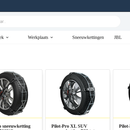
ek
Werkplaats
Sneeuwkettingen
JBL
o sneeuwketting
Pilot-Pro XL SUV
Pilo