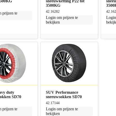
 3500KG
sneeuwketting P22 tot
sneeu
3500KG
3500
42.16282
42.16
 prijzen te
Login
om prijzen te
Logi
bekijken
bekij
vy duty
SUV Performance
sokken SD70
sneeuwsokken SD70
42.17144
 prijzen te
Login
om prijzen te
bekijken