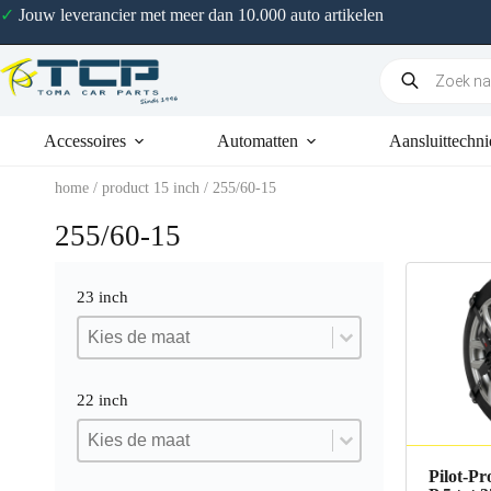
✓
Jouw leverancier met meer dan 10.000 auto artikelen
Accessoires
Automatten
Aansluittechni
home
/ product 15 inch / 255/60-15
255/60-15
23 inch
23 inch
23 inch
23 inch
22 inch
22 inch
22 inch
22 inch
Pilot-Pr