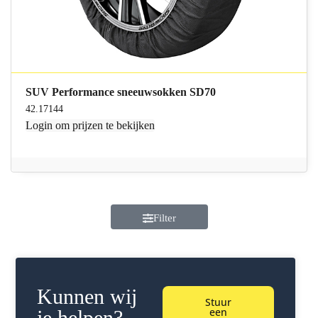
SUV Performance sneeuwsokken SD70
42.17144
Login
om prijzen te bekijken
Filter
Kunnen wij
Stuur
een
je helpen?