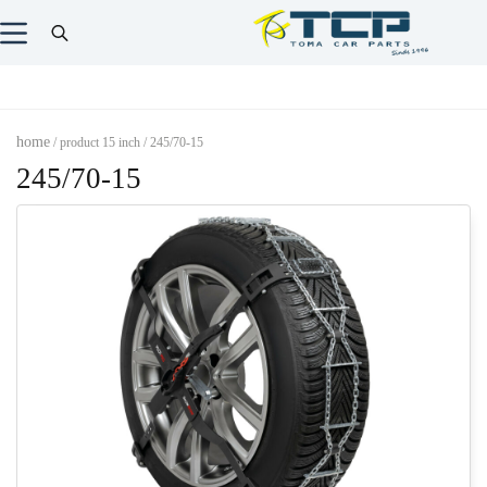
home
/ product 15 inch / 245/70-15
245/70-15