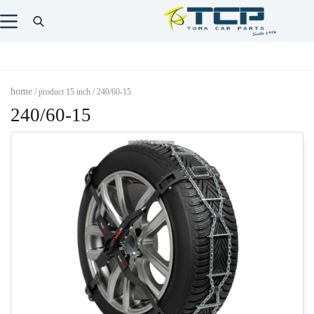
home
/ product 15 inch / 240/60-15
240/60-15