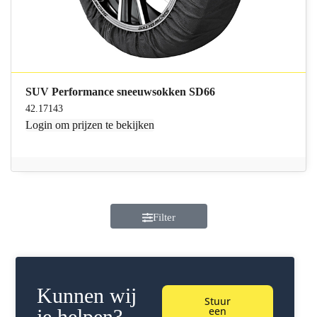
SUV Performance sneeuwsokken SD66
42.17143
Login
om prijzen te bekijken
Filter
Kunnen wij
Stuur
een
je helpen?