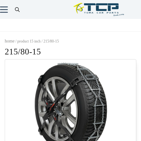
home
/ product 15 inch / 215/80-15
215/80-15