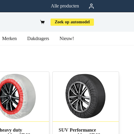
Alle producten
Zoek op automodel
Merken
Dakdragers
Nieuw!
heavy duty
SUV Performance