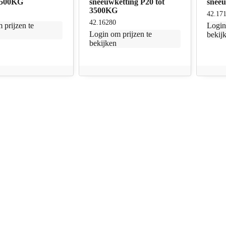
 3500KG
sneeuwketting P20 tot
snee
3500KG
42.17
42.16280
 prijzen te
Logi
Login
om prijzen te
bekij
bekijken