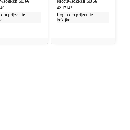
uwsokken SD66
sneeuwsokken SD66
146
42.17143
n
om prijzen te
Login
om prijzen te
ken
bekijken