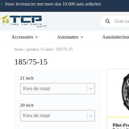
✓
Jouw leverancier met meer dan 10.000 auto artikelen
Accessoires
Automatten
Aansluittechni
home
/ product 15 inch / 185/75-15
185/75-15
21 inch
21 inch
21 inch
21 inch
20 inch
20 inch
20 inch
20 inch
Pilot-Pr