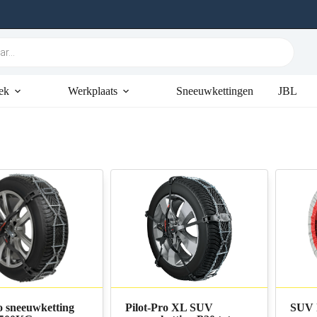
ek
Werkplaats
Sneeuwkettingen
JBL
o sneeuwketting
Pilot-Pro XL SUV
SUV 