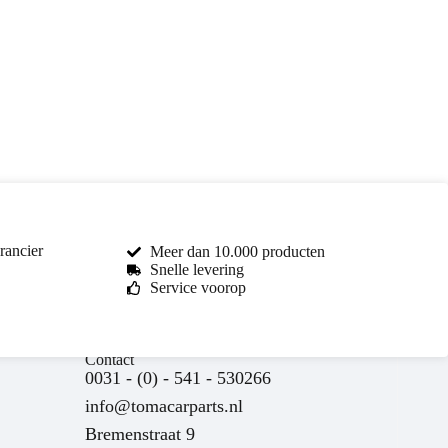
rancier
Meer dan 10.000 producten
Snelle levering
Service voorop
Toma Car Parts
Contact
Reageert meestal binnen enkele uren
0031 - (0) - 541 - 530266
info@tomacarparts.nl
Bremenstraat 9