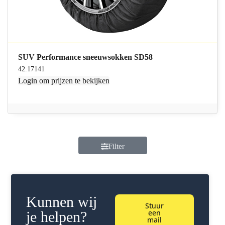
SUV Performance sneeuwsokken SD58
42.17141
Login
om prijzen te bekijken
Filter
Kunnen wij
Stuur
een
je helpen?
mail