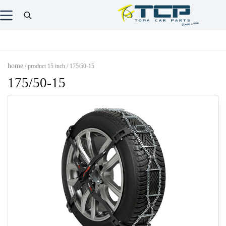
home
/ product 15 inch / 175/50-15
175/50-15