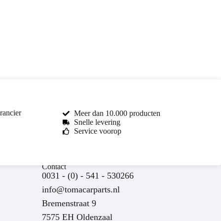
rancier
Meer dan 10.000 producten
Snelle levering
Service voorop
Toma Car Parts
Contact
Reageert meestal binnen enkele uren
0031 - (0) - 541 - 530266
info@tomacarparts.nl
Bremenstraat 9
7575 EH Oldenzaal