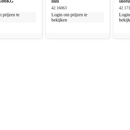
 3500KG
mm
snee
42.16063
42.17
 prijzen te
Login
om prijzen te
Logi
bekijken
bekij