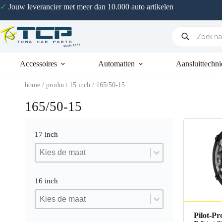
✓
Jouw leverancier met meer dan 10.000 auto artikelen
Accessoires
Automatten
Aansluittechni
home
/ product 15 inch / 165/50-15
165/50-15
17 inch
17 inch
17 inch
17 inch
16 inch
16 inch
16 inch
16 inch
Pilot-Pr