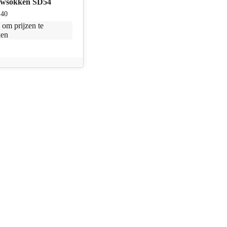
uwsokken SD54
140
n
om prijzen te
ken