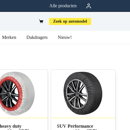
Alle producten
Zoek op automodel
Merken
Dakdragers
Nieuw!
heavy duty
SUV Performance