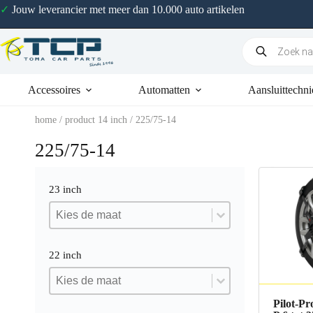
✓
Jouw leverancier met meer dan 10.000 auto artikelen
Accessoires
Automatten
Aansluittechni
home
/ product 14 inch / 225/75-14
225/75-14
23 inch
23 inch
23 inch
23 inch
22 inch
22 inch
22 inch
22 inch
Pilot-Pr