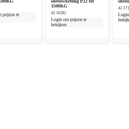
 3500KG
sneeuwketting P22 tot
snee
3500KG
42.17
42.16282
 prijzen te
Logi
Login
om prijzen te
bekij
bekijken