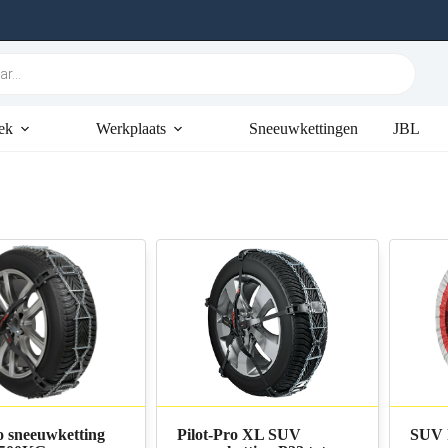
ek
Werkplaats
Sneeuwkettingen
JBL
o sneeuwketting
Pilot-Pro XL SUV
SUV 