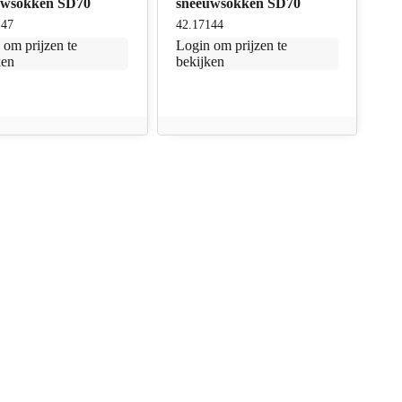
uwsokken SD70
sneeuwsokken SD70
147
42.17144
n
om prijzen te
Login
om prijzen te
ken
bekijken