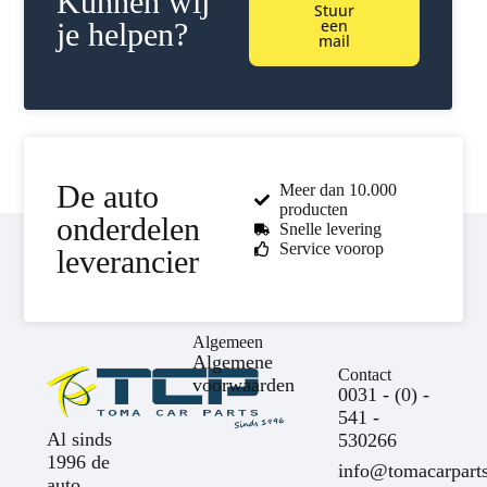
Kunnen wij
Stuur
een
je helpen?
mail
De auto
Meer dan 10.000
producten
onderdelen
Snelle levering
Service voorop
leverancier
Algemeen
Algemene
Contact
voorwaarden
0031 - (0) -
541 -
Al sinds
530266
1996 de
info@tomacarparts
auto