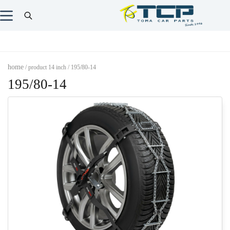
home
/ product 14 inch / 195/80-14
195/80-14