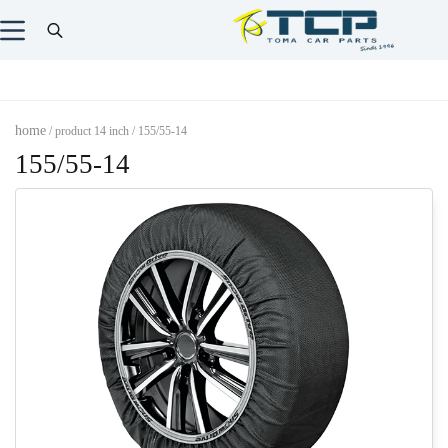
home
/ product 14 inch / 155/55-14
155/55-14