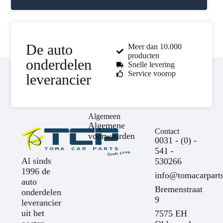
De auto
Meer dan 10.000
producten
onderdelen
Snelle levering
Service voorop
leverancier
Algemeen
Algemene
Contact
voorwaarden
0031 - (0) -
541 -
Al sinds
530266
1996 de
info@tomacarparts
auto
Bremenstraat
onderdelen
9
leverancier
uit het
7575 EH