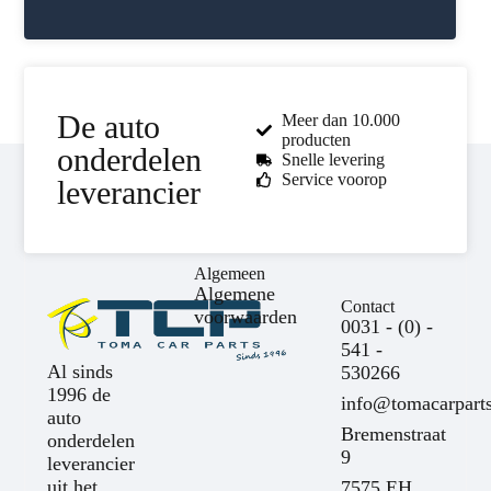
De auto
Meer dan 10.000
producten
onderdelen
Snelle levering
Service voorop
leverancier
Algemeen
Algemene
Contact
voorwaarden
0031 - (0) -
541 -
Al sinds
530266
1996 de
info@tomacarparts
auto
Bremenstraat
onderdelen
9
leverancier
uit het
7575 EH