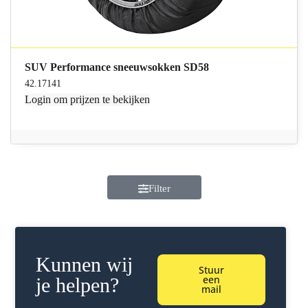
SUV Performance sneeuwsokken SD58
42.17141
Login
om prijzen te bekijken
Filter
Kunnen wij
Stuur
een
je helpen?
mail