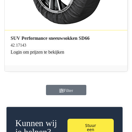
SUV Performance sneeuwsokken SD66
42.17143
Login
om prijzen te bekijken
Filter
Kunnen wij
Stuur
een
je helpen?