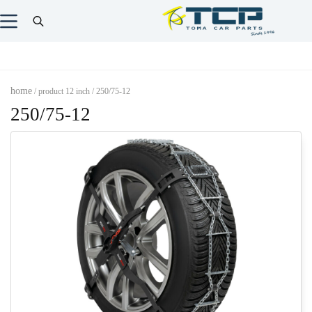
home
/ product 12 inch / 250/75-12
250/75-12