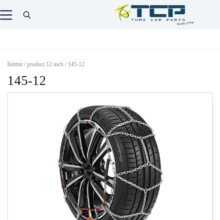
home
/ product 12 inch / 145-12
145-12