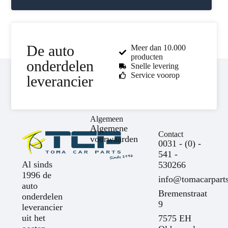
De auto
Meer dan 10.000
producten
onderdelen
Snelle levering
Service voorop
leverancier
Algemeen
Algemene
Contact
voorwaarden
0031 - (0) -
541 -
Al sinds
530266
1996 de
info@tomacarparts
auto
Bremenstraat
onderdelen
9
leverancier
uit het
7575 EH