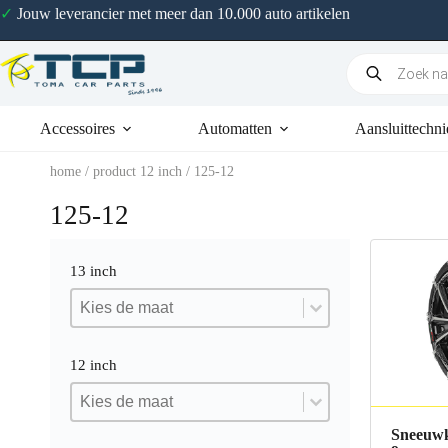
✓
Jouw leverancier met meer dan 10.000 auto artikelen
Accessoires
Automatten
Aansluittechni
home
/ product 12 inch / 125-12
125-12
13 inch
13 inch
13 inch
13 inch
12 inch
12 inch
12 inch
12 inch
Sneeuwk