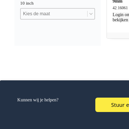
9mm
10 inch
42.16061
10 inch
10 inch
10 inch
Login
om
bekijken
Kunnen wij je helpen?
Stuur 