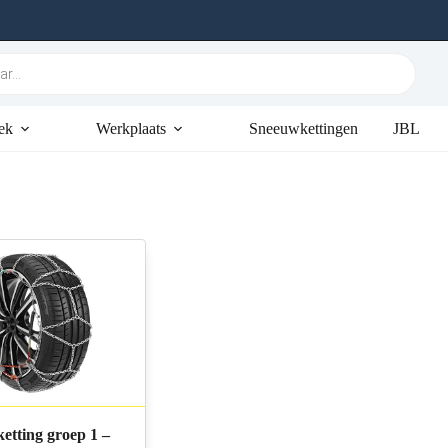
ek
Werkplaats
Sneeuwkettingen
JBL
etting groep 1 –